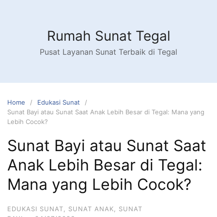
Skip
to
content
Rumah Sunat Tegal
Pusat Layanan Sunat Terbaik di Tegal
Home
Edukasi Sunat
Sunat Bayi atau Sunat Saat Anak Lebih Besar di Tegal: Mana yang
Lebih Cocok?
Sunat Bayi atau Sunat Saat
Anak Lebih Besar di Tegal:
Mana yang Lebih Cocok?
EDUKASI SUNAT
,
SUNAT ANAK
,
SUNAT