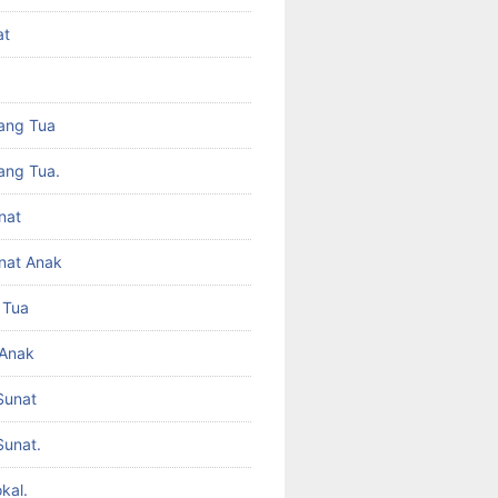
at
ang Tua
ang Tua.
nat
nat Anak
 Tua
 Anak
Sunat
Sunat.
kal.