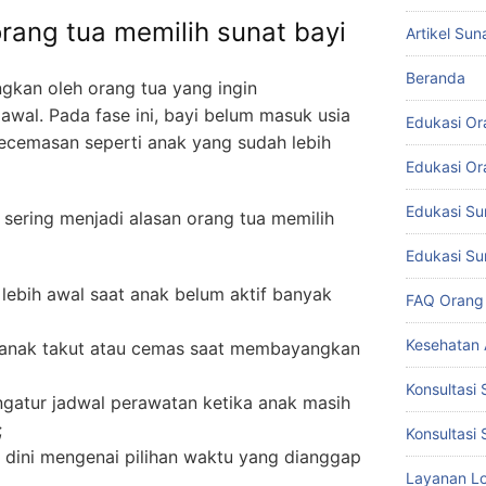
rang tua memilih sunat bayi
Artikel Sun
Beranda
ngkan oleh orang tua yang ingin
awal. Pada fase ini, bayi belum masuk usia
Edukasi Or
ecemasan seperti anak yang sudah lebih
Edukasi Or
Edukasi Su
sering menjadi alasan orang tua memilih
Edukasi Su
 lebih awal saat anak belum aktif banyak
FAQ Orang
Kesehatan
 anak takut atau cemas saat membayangkan
Konsultasi 
gatur jadwal perawatan ketika anak masih
;
Konsultasi 
k dini mengenai pilihan waktu yang dianggap
Layanan Lo