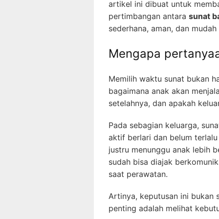
artikel ini dibuat untuk me
pertimbangan antara
sunat b
sederhana, aman, dan mudah 
Mengapa pertanyaan
Memilih waktu sunat bukan ha
bagaimana anak akan menjala
setelahnya, dan apakah kelu
Pada sebagian keluarga, sunat
aktif berlari dan belum terla
justru menunggu anak lebih 
sudah bisa diajak berkomunik
saat perawatan.
Artinya, keputusan ini bukan 
penting adalah melihat kebutu