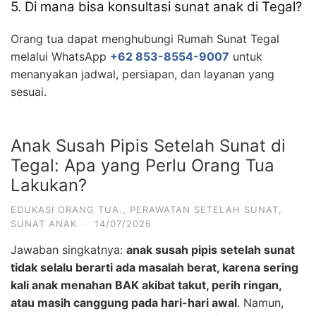
5. Di mana bisa konsultasi sunat anak di Tegal?
Orang tua dapat menghubungi Rumah Sunat Tegal
melalui WhatsApp
+62 853-8554-9007
untuk
menanyakan jadwal, persiapan, dan layanan yang
sesuai.
Anak Susah Pipis Setelah Sunat di
Tegal: Apa yang Perlu Orang Tua
Lakukan?
EDUKASI ORANG TUA.
,
PERAWATAN SETELAH SUNAT
,
SUNAT ANAK
·
14/07/2026
Jawaban singkatnya:
anak susah pipis setelah sunat
tidak selalu berarti ada masalah berat, karena sering
kali anak menahan BAK akibat takut, perih ringan,
atau masih canggung pada hari-hari awal
. Namun,