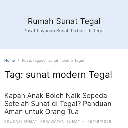
Skip
to
content
Rumah Sunat Tegal
Pusat Layanan Sunat Terbaik di Tegal
Home
Posts tagged “sunat modern Tegal”
Tag:
sunat modern Tegal
Kapan Anak Boleh Naik Sepeda
Setelah Sunat di Tegal? Panduan
Aman untuk Orang Tua
EDUKASI SUNAT
,
PERAWATAN SUNAT
·
05/08/2026