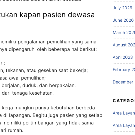
July 2026
tukan kapan pasien dewasa
June 2026
March 202
emiliki pengalaman pemulihan yang sama.
August 20
a dipengaruhi oleh beberapa hal berikut:
April 2023
ri;
February 2
, tekanan, atau gesekan saat bekerja;
asa awal pemulihan;
December 
berjalan, duduk, dan berpakaian;
n dari tenaga kesehatan.
CATEGO
ja kerja mungkin punya kebutuhan berbeda
Area Laya
 di lapangan. Begitu juga pasien yang setiap
sa memiliki pertimbangan yang tidak sama
Area Layan
ari rumah.