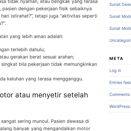
sa tidak nyaman, atau bengkak yang terasa
Sunat Dew
, pasien dengan pekerjaan fisik sebaiknya
ri istirahat?”, tetapi juga “aktivitas seperti
Sunat Mod
?”.
Sunat Mode
tan yang lebih aman adalah:
Uncategor
ngan terlebih dahulu;
tau gerakan berat sesuai arahan;
META
singkat bila pekerjaan tidak memungkinkan
Log in
 ada keluhan yang terasa mengganggu.
Entries fee
otor atau menyetir setelah
Comments 
WordPress.
 sangat sering muncul. Pasien dewasa di
emalang banyak yang mengandalkan motor