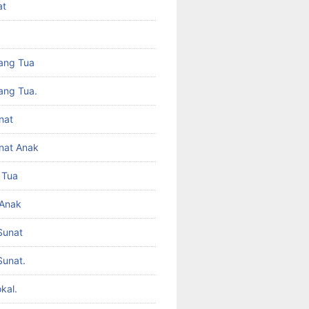
at
ang Tua
ang Tua.
nat
nat Anak
 Tua
 Anak
Sunat
Sunat.
kal.