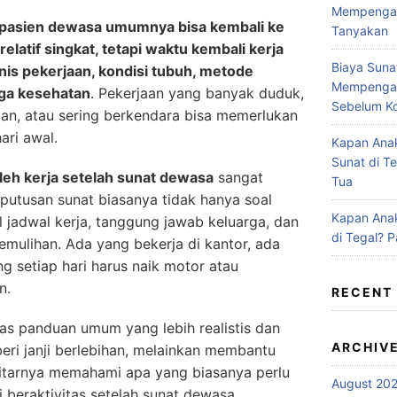
Mempengaru
pasien dewasa umumnya bisa kembali ke
Tanyakan
relatif singkat, tetapi waktu kembali kerja
Biaya Suna
nis pekerjaan, kondisi tubuh, metode
Mempengar
aga kesehatan
. Pekerjaan yang banyak duduk,
Sebelum Ko
an, atau sering berkendara bisa memerlukan
ari awal.
Kapan Anak
Sunat di T
leh kerja setelah sunat dewasa
sangat
Tua
eputusan sunat biasanya tidak hanya soal
Kapan Anak
al jadwal kerja, tanggung jawab keluarga, dan
di Tegal? 
mulihan. Ada yang bekerja di kantor, ada
g setiap hari harus naik motor atau
n.
RECENT
has panduan umum yang lebih realistis dan
ARCHIV
ri janji berlebihan, melainkan membantu
kitarnya memahami apa yang biasanya perlu
August 20
 beraktivitas setelah sunat dewasa.