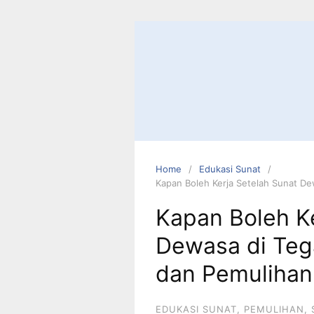
Skip
to
content
Home
Edukasi Sunat
Kapan Boleh Kerja Setelah Sunat De
Kapan Boleh Ke
Dewasa di Teg
dan Pemulihan
EDUKASI SUNAT
,
PEMULIHAN
,