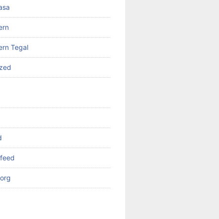
asa
ern
rn Tegal
ized
d
feed
org