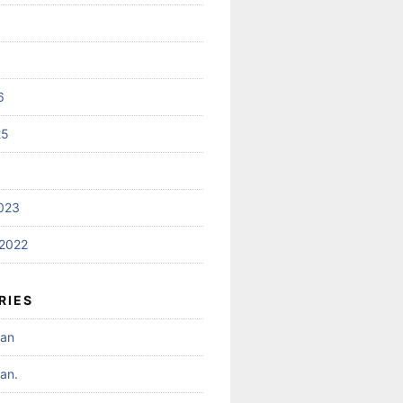
6
25
023
2022
RIES
nan
an.