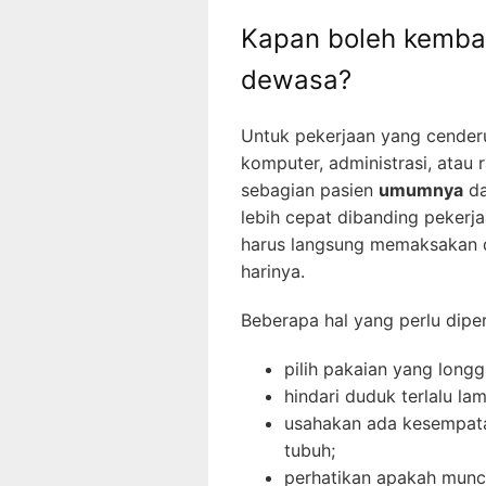
Kapan boleh kembali
dewasa?
Untuk pekerjaan yang cenderu
komputer, administrasi, atau
sebagian pasien
umumnya
da
lebih cepat dibanding pekerja
harus langsung memaksakan d
harinya.
Beberapa hal yang perlu diper
pilih pakaian yang long
hindari duduk terlalu la
usahakan ada kesempatan
tubuh;
perhatikan apakah muncu