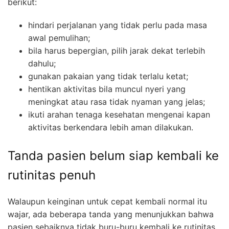
berikut:
hindari perjalanan yang tidak perlu pada masa
awal pemulihan;
bila harus bepergian, pilih jarak dekat terlebih
dahulu;
gunakan pakaian yang tidak terlalu ketat;
hentikan aktivitas bila muncul nyeri yang
meningkat atau rasa tidak nyaman yang jelas;
ikuti arahan tenaga kesehatan mengenai kapan
aktivitas berkendara lebih aman dilakukan.
Tanda pasien belum siap kembali ke
rutinitas penuh
Walaupun keinginan untuk cepat kembali normal itu
wajar, ada beberapa tanda yang menunjukkan bahwa
pasien sebaiknya tidak buru-buru kembali ke rutinitas