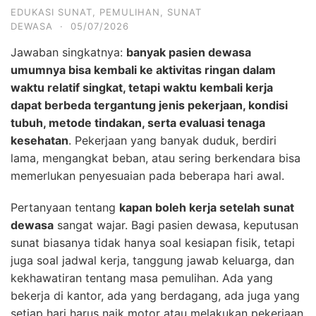
EDUKASI SUNAT
,
PEMULIHAN
,
SUNAT
DEWASA
·
05/07/2026
Jawaban singkatnya:
banyak pasien dewasa
umumnya bisa kembali ke aktivitas ringan dalam
waktu relatif singkat, tetapi waktu kembali kerja
dapat berbeda tergantung jenis pekerjaan, kondisi
tubuh, metode tindakan, serta evaluasi tenaga
kesehatan
. Pekerjaan yang banyak duduk, berdiri
lama, mengangkat beban, atau sering berkendara bisa
memerlukan penyesuaian pada beberapa hari awal.
Pertanyaan tentang
kapan boleh kerja setelah sunat
dewasa
sangat wajar. Bagi pasien dewasa, keputusan
sunat biasanya tidak hanya soal kesiapan fisik, tetapi
juga soal jadwal kerja, tanggung jawab keluarga, dan
kekhawatiran tentang masa pemulihan. Ada yang
bekerja di kantor, ada yang berdagang, ada juga yang
setiap hari harus naik motor atau melakukan pekerjaan