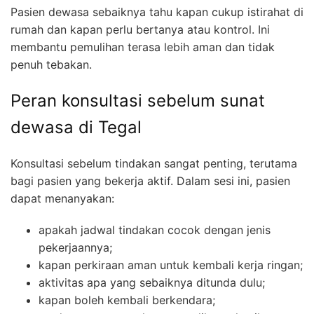
Pasien dewasa sebaiknya tahu kapan cukup istirahat di
rumah dan kapan perlu bertanya atau kontrol. Ini
membantu pemulihan terasa lebih aman dan tidak
penuh tebakan.
Peran konsultasi sebelum sunat
dewasa di Tegal
Konsultasi sebelum tindakan sangat penting, terutama
bagi pasien yang bekerja aktif. Dalam sesi ini, pasien
dapat menanyakan:
apakah jadwal tindakan cocok dengan jenis
pekerjaannya;
kapan perkiraan aman untuk kembali kerja ringan;
aktivitas apa yang sebaiknya ditunda dulu;
kapan boleh kembali berkendara;