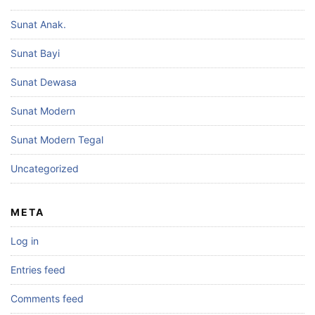
Sunat Anak.
Sunat Bayi
Sunat Dewasa
Sunat Modern
Sunat Modern Tegal
Uncategorized
META
Log in
Entries feed
Comments feed