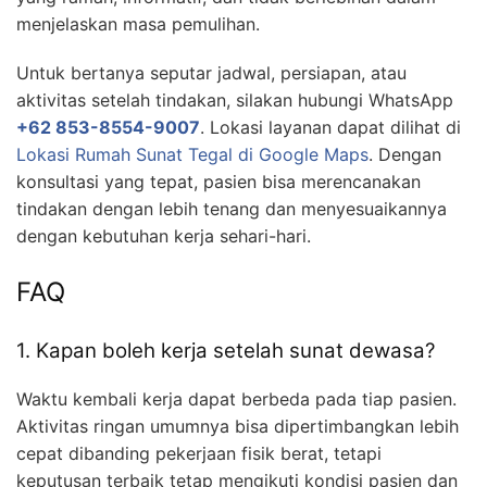
menjelaskan masa pemulihan.
Untuk bertanya seputar jadwal, persiapan, atau
aktivitas setelah tindakan, silakan hubungi WhatsApp
+62 853-8554-9007
. Lokasi layanan dapat dilihat di
Lokasi Rumah Sunat Tegal di Google Maps
. Dengan
konsultasi yang tepat, pasien bisa merencanakan
tindakan dengan lebih tenang dan menyesuaikannya
dengan kebutuhan kerja sehari-hari.
FAQ
1. Kapan boleh kerja setelah sunat dewasa?
Waktu kembali kerja dapat berbeda pada tiap pasien.
Aktivitas ringan umumnya bisa dipertimbangkan lebih
cepat dibanding pekerjaan fisik berat, tetapi
keputusan terbaik tetap mengikuti kondisi pasien dan