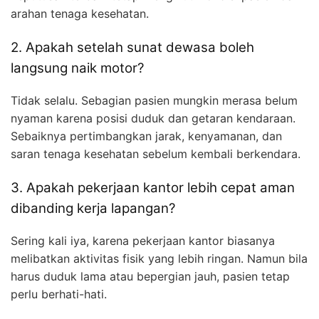
arahan tenaga kesehatan.
2. Apakah setelah sunat dewasa boleh
langsung naik motor?
Tidak selalu. Sebagian pasien mungkin merasa belum
nyaman karena posisi duduk dan getaran kendaraan.
Sebaiknya pertimbangkan jarak, kenyamanan, dan
saran tenaga kesehatan sebelum kembali berkendara.
3. Apakah pekerjaan kantor lebih cepat aman
dibanding kerja lapangan?
Sering kali iya, karena pekerjaan kantor biasanya
melibatkan aktivitas fisik yang lebih ringan. Namun bila
harus duduk lama atau bepergian jauh, pasien tetap
perlu berhati-hati.