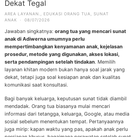
Dekat Tegal
AREA LAYANAN.
,
EDUKASI ORANG TUA
,
SUNAT
ANAK
·
08/07/2026
Jawaban singkatnya:
orang tua yang mencari sunat
anak di Adiwerna umumnya perlu
mempertimbangkan kenyamanan anak, kejelasan
prosedur, metode yang digunakan, akses lokasi,
serta pendampingan setelah tindakan
. Memilih
layanan khitan modern bukan hanya soal jarak yang
dekat, tetapi juga soal kesiapan anak dan kualitas
komunikasi saat konsultasi.
Bagi banyak keluarga, keputusan sunat tidak diambil
mendadak. Orang tua biasanya mulai mencari
informasi dari tetangga, keluarga, Google, atau media
sosial sebelum menentukan tempat. Pertanyaannya
juga mirip: kapan waktu yang pas, apakah anak perlu
persiapan khusus, bagaimana perawatan setelah sunat,