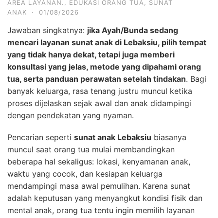
AREA LAYANAN.
,
EDUKASI ORANG TUA
,
SUNAT
ANAK
·
01/08/2026
Jawaban singkatnya:
jika Ayah/Bunda sedang
mencari layanan sunat anak di Lebaksiu, pilih tempat
yang tidak hanya dekat, tetapi juga memberi
konsultasi yang jelas, metode yang dipahami orang
tua, serta panduan perawatan setelah tindakan
. Bagi
banyak keluarga, rasa tenang justru muncul ketika
proses dijelaskan sejak awal dan anak didampingi
dengan pendekatan yang nyaman.
Pencarian seperti
sunat anak Lebaksiu
biasanya
muncul saat orang tua mulai membandingkan
beberapa hal sekaligus: lokasi, kenyamanan anak,
waktu yang cocok, dan kesiapan keluarga
mendampingi masa awal pemulihan. Karena sunat
adalah keputusan yang menyangkut kondisi fisik dan
mental anak, orang tua tentu ingin memilih layanan