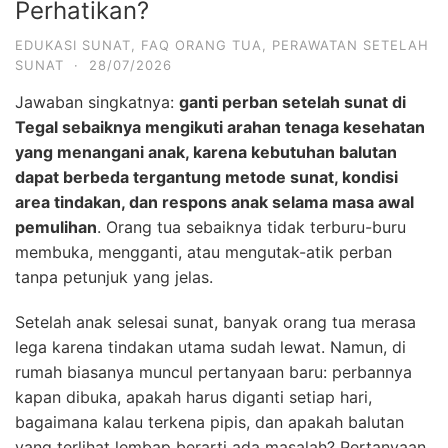
Perhatikan?
EDUKASI SUNAT
,
FAQ ORANG TUA
,
PERAWATAN SETELAH
SUNAT
·
28/07/2026
Jawaban singkatnya:
ganti perban setelah sunat di
Tegal sebaiknya mengikuti arahan tenaga kesehatan
yang menangani anak, karena kebutuhan balutan
dapat berbeda tergantung metode sunat, kondisi
area tindakan, dan respons anak selama masa awal
pemulihan
. Orang tua sebaiknya tidak terburu-buru
membuka, mengganti, atau mengutak-atik perban
tanpa petunjuk yang jelas.
Setelah anak selesai sunat, banyak orang tua merasa
lega karena tindakan utama sudah lewat. Namun, di
rumah biasanya muncul pertanyaan baru: perbannya
kapan dibuka, apakah harus diganti setiap hari,
bagaimana kalau terkena pipis, dan apakah balutan
yang terlihat lembap berarti ada masalah? Pertanyaan