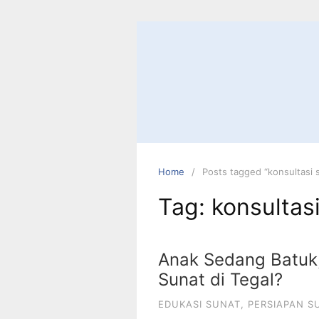
Skip
to
content
Home
Posts tagged “konsultasi 
Tag:
konsultas
Anak Sedang Batuk,
Sunat di Tegal?
EDUKASI SUNAT
,
PERSIAPAN S