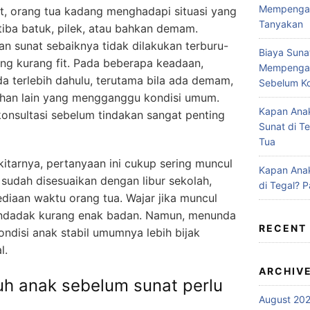
Mempengaru
t, orang tua kadang menghadapi situasi yang
Tanyakan
iba batuk, pilek, atau bahkan demam.
n sunat sebaiknya tidak dilakukan terburu-
Biaya Suna
ang kurang fit. Pada beberapa keadaan,
Mempengar
da terlebih dahulu, terutama bila ada demam,
Sebelum Ko
uhan lain yang mengganggu kondisi umum.
Kapan Anak
konsultasi sebelum tindakan sangat penting
Sunat di T
Tua
kitarnya, pertanyaan ini cukup sering muncul
Kapan Anak
 sudah disesuaikan dengan libur sekolah,
di Tegal? 
ediaan waktu orang tua. Wajar jika muncul
endadak kurang enak badan. Namun, menunda
RECENT
ndisi anak stabil umumnya lebih bijak
l.
ARCHIV
uh anak sebelum sunat perlu
August 20