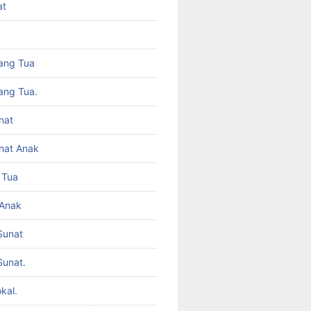
at
ang Tua
ang Tua.
nat
nat Anak
 Tua
 Anak
Sunat
Sunat.
kal.