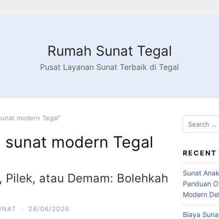
Rumah Sunat Tegal
Pusat Layanan Sunat Terbaik di Tegal
sunat modern Tegal”
Search
for:
i sunat modern Tegal
RECENT
Sunat Anak
 Pilek, atau Demam: Bolehkah
Panduan Or
Modern Dek
UNAT
·
28/06/2026
Biaya Sunat