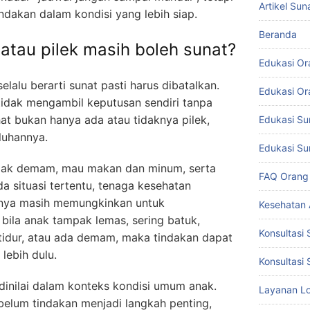
Artikel Sun
ndakan dalam kondisi yang lebih siap.
Beranda
atau pilek masih boleh sunat?
Edukasi Or
selalu berarti sunat pasti harus dibatalkan.
Edukasi Or
tidak mengambil keputusan sendiri tanpa
ihat bukan hanya ada atau tidaknya pilek,
Edukasi Su
luhannya.
Edukasi Su
tidak demam, mau makan dan minum, serta
FAQ Orang
a situasi tertentu, tenaga kesehatan
inya masih memungkinkan untuk
Kesehatan
 bila anak tampak lemas, sering batuk,
Konsultasi 
t tidur, atau ada demam, maka tindakan dapat
lebih dulu.
Konsultasi 
u dinilai dalam konteks kondisi umum anak.
Layanan Lo
ebelum tindakan menjadi langkah penting,