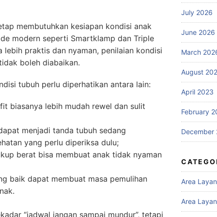
July 2026
tetap membutuhkan kesiapan kondisi anak
June 2026
e modern seperti Smartklamp dan Triple
a lebih praktis dan nyaman, penilaian kondisi
March 202
tidak boleh diabaikan.
August 20
si tubuh perlu diperhatikan antara lain:
April 2023
it biasanya lebih mudah rewel dan sulit
February 2
dapat menjadi tanda tubuh sedang
December 
atan yang perlu diperiksa dulu;
cukup berat bisa membuat anak tidak nyaman
CATEGO
ang baik dapat membuat masa pemulihan
Area Laya
anak.
Area Layan
ekadar “jadwal jangan sampai mundur”, tetapi