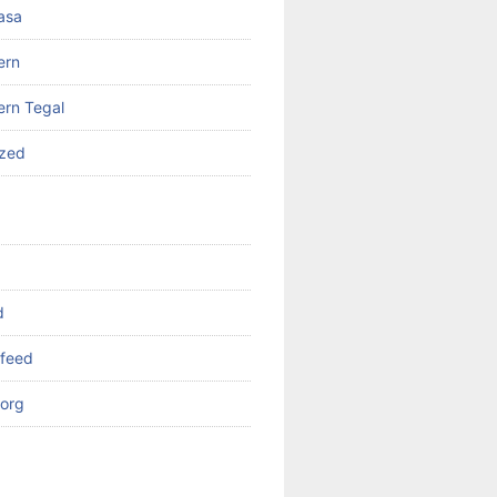
asa
ern
rn Tegal
ized
d
feed
org