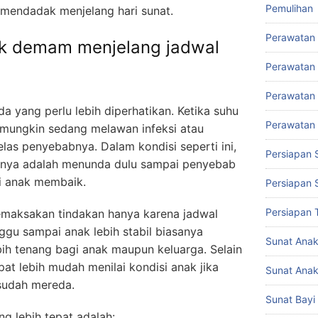
Pemulihan
 mendadak menjelang hari sunat.
Perawatan
ak demam menjelang jadwal
Perawatan 
Perawatan 
 yang perlu lebih diperhatikan. Ketika suhu
Perawatan
 mungkin sedang melawan infeksi atau
elas penyebabnya. Dalam kondisi seperti ini,
Persiapan 
nya adalah menunda dulu sampai penyebab
i anak membaik.
Persiapan 
Persiapan 
emaksakan tindakan hanya karena jadwal
ggu sampai anak lebih stabil biasanya
Sunat Ana
ih tenang bagi anak maupun keluarga. Selain
pat lebih mudah menilai kondisi anak jika
Sunat Anak
sudah mereda.
Sunat Bayi
g lebih tepat adalah: