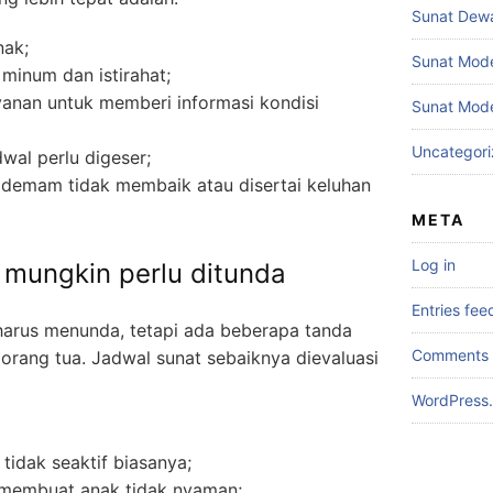
Sunat Dew
nak;
Sunat Mod
minum dan istirahat;
anan untuk memberi informasi kondisi
Sunat Mode
Uncategor
wal perlu digeser;
 demam tidak membaik atau disertai keluhan
META
Log in
 mungkin perlu ditunda
Entries fee
harus menunda, tetapi ada beberapa tanda
Comments 
 orang tua. Jadwal sunat sebaiknya dievaluasi
WordPress.
tidak seaktif biasanya;
 membuat anak tidak nyaman;