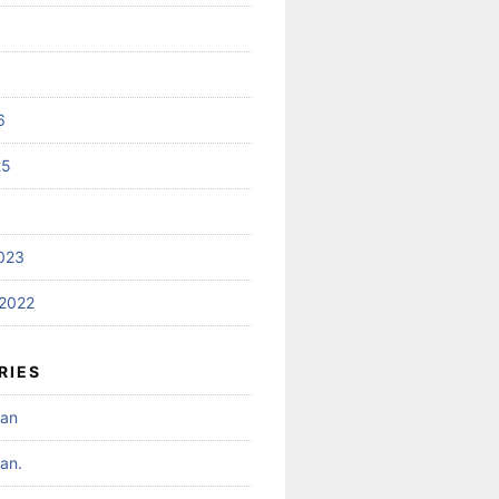
6
25
023
2022
RIES
nan
an.