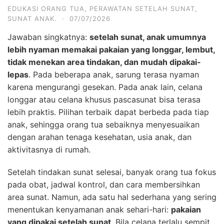
EDUKASI ORANG TUA
,
PERAWATAN SETELAH SUNAT
,
SUNAT ANAK.
·
07/07/2026
Jawaban singkatnya:
setelah sunat, anak umumnya
lebih nyaman memakai pakaian yang longgar, lembut,
tidak menekan area tindakan, dan mudah dipakai-
lepas
. Pada beberapa anak, sarung terasa nyaman
karena mengurangi gesekan. Pada anak lain, celana
longgar atau celana khusus pascasunat bisa terasa
lebih praktis. Pilihan terbaik dapat berbeda pada tiap
anak, sehingga orang tua sebaiknya menyesuaikan
dengan arahan tenaga kesehatan, usia anak, dan
aktivitasnya di rumah.
Setelah tindakan sunat selesai, banyak orang tua fokus
pada obat, jadwal kontrol, dan cara membersihkan
area sunat. Namun, ada satu hal sederhana yang sering
menentukan kenyamanan anak sehari-hari:
pakaian
yang dipakai setelah sunat
. Bila celana terlalu sempit,